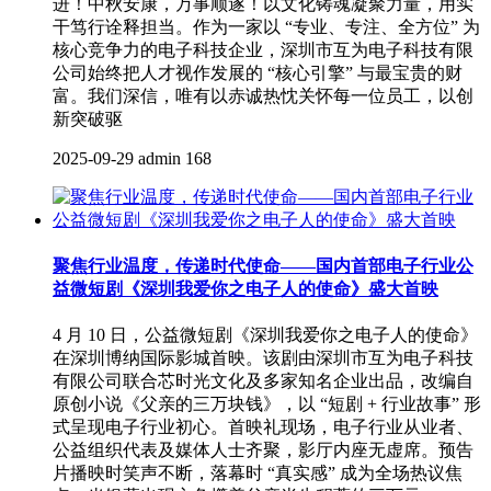
进！中秋安康，万事顺遂！以文化铸魂凝聚力量，用实
干笃行诠释担当。作为一家以 “专业、专注、全方位” 为
核心竞争力的电子科技企业，深圳市互为电子科技有限
公司始终把人才视作发展的 “核心引擎” 与最宝贵的财
富。我们深信，唯有以赤诚热忱关怀每一位员工，以创
新突破驱
2025-09-29
admin
168
聚焦行业温度，传递时代使命——国内首部电子行业公
益微短剧《深圳我爱你之电子人的使命》盛大首映
4 月 10 日，公益微短剧《深圳我爱你之电子人的使命》
在深圳博纳国际影城首映。该剧由深圳市互为电子科技
有限公司联合芯时光文化及多家知名企业出品，改编自
原创小说《父亲的三万块钱》，以 “短剧 + 行业故事” 形
式呈现电子行业初心。首映礼现场，电子行业从业者、
公益组织代表及媒体人士齐聚，影厅内座无虚席。预告
片播映时笑声不断，落幕时 “真实感” 成为全场热议焦