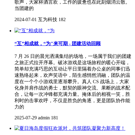
歌声，大家杯酒言欢，工作的疲惫也在此刻烟消云散。
当团建的
2024-07-01
互为科技
182
“互”相成就，“为"来可期 - 团建活动回顾
7 月 26 日的晨光洒满集结的场地，一场属于我们的团建
之旅正式拉开序幕。破冰游戏是这场旅程的暖心开端，
简单却充满巧思的互动让平日里隔着办公桌的同事们迅
速熟络起来，欢声笑语中，陌生感悄然消融，团队的温
度在一个个小游戏里逐渐攀升。真人 CS 战场上，大家
化身并肩作战的勇士，默契的眼神交流、果断的战术配
合，让每一次冲锋都充满力量。掩体后的相视一笑，胜
利时的击掌欢呼，不仅是胜负的角逐，更是团队协作能
力的
2025-07-29
admin
181