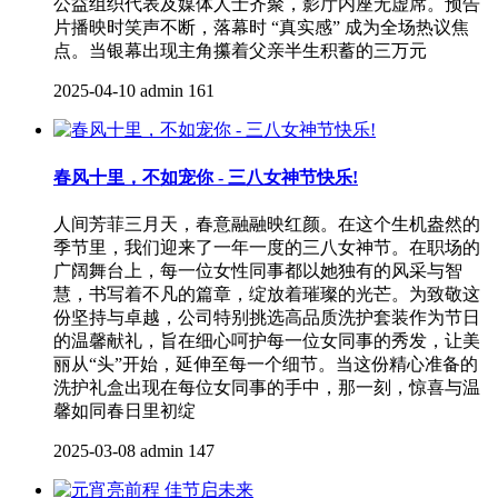
公益组织代表及媒体人士齐聚，影厅内座无虚席。预告
片播映时笑声不断，落幕时 “真实感” 成为全场热议焦
点。当银幕出现主角攥着父亲半生积蓄的三万元
2025-04-10
admin
161
春风十里，不如宠你 - 三八女神节快乐!
人间芳菲三月天，春意融融映红颜。在这个生机盎然的
季节里，我们迎来了一年一度的三八女神节。在职场的
广阔舞台上，每一位女性同事都以她独有的风采与智
慧，书写着不凡的篇章，绽放着璀璨的光芒。为致敬这
份坚持与卓越，公司特别挑选高品质洗护套装作为节日
的温馨献礼，旨在细心呵护每一位女同事的秀发，让美
丽从“头”开始，延伸至每一个细节。当这份精心准备的
洗护礼盒出现在每位女同事的手中，那一刻，惊喜与温
馨如同春日里初绽
2025-03-08
admin
147