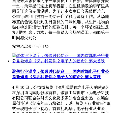
日迎来温馨欢乐的第一季度员工生日会。全体同事齐聚
一堂，为寿星们送上真挚祝福，在生机勃发的季节里共
同见证这份专属温暖。为了让本次生日会温馨而难忘，
公司行政部门提前一周便开启了精心筹备工作。从场地
布置的色调搭配到生日蛋糕的口味甄选，从生日礼物的
贴心挑选到活动流程的细致安排，每一个环节都经过反
复斟酌打磨，力求让每一位踏入会场的员工，都能第一
时间感受到公
2025-04-26
admin
152
聚焦行业温度，传递时代使命——国内首部电子行业公
益微短剧《深圳我爱你之电子人的使命》盛大首映
4 月 10 日，公益微短剧《深圳我爱你之电子人的使命》
在深圳博纳国际影城首映。该剧由深圳市互为电子科技
有限公司联合芯时光文化及多家知名企业出品，改编自
原创小说《父亲的三万块钱》，以 “短剧 + 行业故事” 形
式呈现电子行业初心。首映礼现场，电子行业从业者、