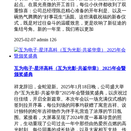
起点。在晨光熹微的开工首日，每位小伙伴都收到了双
重惊喜：公司总经理陈总精心准备的开年利是、以及一
碗热气腾腾的“好事花生”汤圆。这些满载祝福的新春仪
式，既是对过往奋斗的温暖致意，更是吹响了新征途的
集结号角。新的一年里，我们将以更加
2025-02-07
admin
126
互为电子·星洋高科（互为光影·共鉴华章） 2025年会暨
颁奖盛典
祥龙辞旧，金蛇迎新。2025年1月18日晚，公司盛大举
办“互为光影·共鉴华章”2025年会暨颁奖盛典，以庆祝过
往佳绩，开启全新篇章。本次年会以一场充满仪式感的
签到拉开序幕，每位到场的同事均获赠了寓意吉祥、设
计独特的蛇年吉祥物作为伴手礼营造了浓厚的节日氛
围。紧接着，大屏幕呈现了2024年度一幕幕珍贵的照
片，生动重现了公司过去一年中那些由热爱所点燃的高
光时刻、每位同事的成长轨迹，以及大家相互支持、传