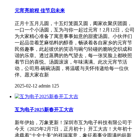
元宵亮前程 佳节启未来
正月十五月儿圆，十五灯笼圆又圆，阖家欢聚庆团圆，
一口一个小汤圆，互为与你一起过元宵！2月12日，公司
为大家精心准备了寓意事事如意的甜蜜汤圆。小伙伴们
一起品尝着芝麻馅料的醇香，畅谈着各自家乡的元宵节
民俗趣事，此起彼伏的笑语与碗勺轻碰的脆响交织成和
谐的乐章。透过蒸腾的热气望去，每一张笑脸上都映照
着节日的喜悦。汤圆滚滚，年味满满。此次元宵节活
动，公司用-碗碗汤圆，将温暖与关怀传递给每一位伙
伴。愿大家在新
2025-02-12
admin
125
互为电子2025新春开工大吉
新年伊始，万象更新！深圳市互为电子科技有限公司于
今天（2025年2月7日，正月初十）开工大吉！大年初十
承载着"十全十美"的祥瑞寓意，象征着事业圆满的崭新