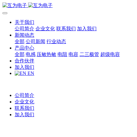
关于我们
公司简介
企业文化
联系我们
加入我们
新闻动态
全部
公司新闻
行业动态
产品中心
全部
电感
压敏热敏
电阻
电容
二三极管
超级电容
合作伙伴
加入我们
EN
公司简介
企业文化
联系我们
加入我们