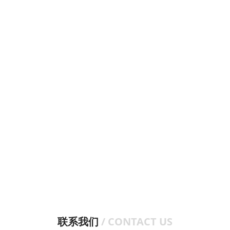
联系我们
/
CONTACT US