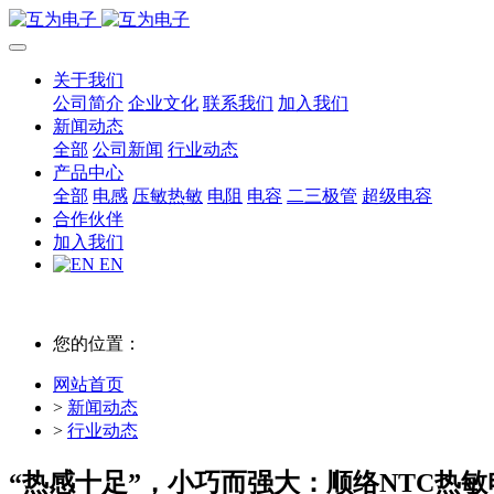
关于我们
公司简介
企业文化
联系我们
加入我们
新闻动态
全部
公司新闻
行业动态
产品中心
全部
电感
压敏热敏
电阻
电容
二三极管
超级电容
合作伙伴
加入我们
EN
您的位置：
网站首页
>
新闻动态
>
行业动态
“热感十足”，小巧而强大：顺络NTC热