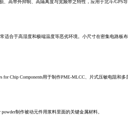
备低差损、高带外抑制、高隔离度与宽频带之特性，应用于北斗/GPS导航
具备高可靠性非常适合于高湿度和极端温度等恶劣环境。小尺寸在密集
 Pastes for Chip Components用于制作PME-MLCC、片式压
dium silver powder制作被动元件用浆料里面的关键金属材料。