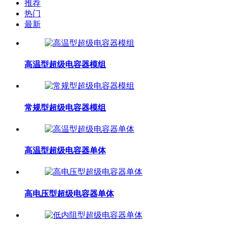
推荐
热门
最新
高温型超级电容器模组
常规型超级电容器模组
高温型超级电容器单体
高电压型超级电容器单体