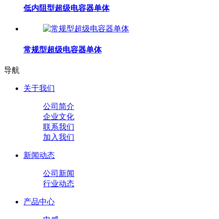
低内阻型超级电容器单体
常规型超级电容器单体
导航
关于我们
公司简介
企业文化
联系我们
加入我们
新闻动态
公司新闻
行业动态
产品中心